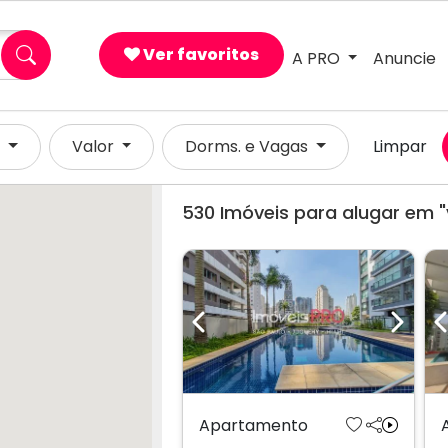
Ver favoritos
A PRO
Anuncie
l
Valor
Dorms. e Vagas
Limpar
530
Imóveis para alugar em "
Previous
Next
Apartamento