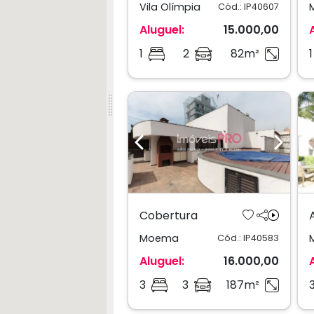
Vila Olímpia
Cód.: IP40607
Aluguel:
15.000,00
1
2
82m²
1
Previous
Next
Cobertura
Moema
Cód.: IP40583
Aluguel:
16.000,00
3
3
187m²