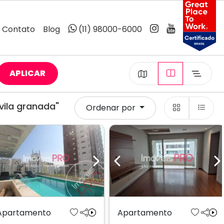
Contato
Blog
(11) 98000-6000
APLICAR
vila granada"
Ordenar por
Previous
Next
Previous
N
Apartamento
Apartamento