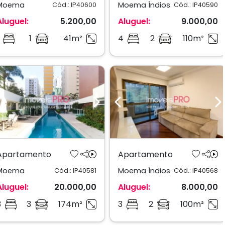
Moema
Moema Índios
Cód.: IP40600
Cód.: IP40590
Aluguel:
5.200,00
Aluguel:
9.000,00
1
41m²
4
2
110m²
Previous
Next
Previous
N
Apartamento
Apartamento
Moema
Moema Índios
Cód.: IP40581
Cód.: IP40568
Aluguel:
20.000,00
Aluguel:
8.000,00
3
3
174m²
3
2
100m²