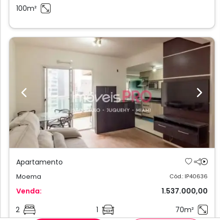
100m²
Previous
Next
Apartamento
Moema
Cód.: IP40636
Venda:
1.537.000,00
2
1
70m²