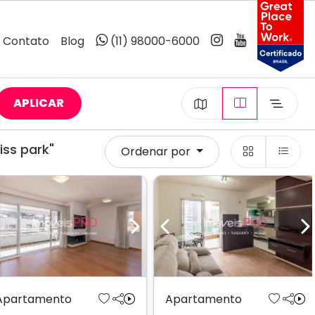
Contato
Blog
(11) 98000-6000
APLICAR
ss park"
Ordenar por
Previous
Next
Previous
N
Apartamento
Apartamento