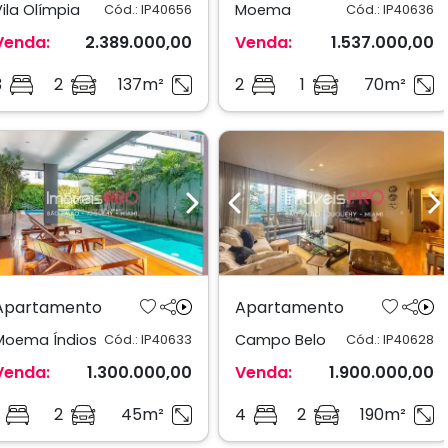
Vila Olímpia
Moema
Cód.: IP40656
Cód.: IP40636
Venda:
2.389.000,00
Venda:
1.537.000,00
3
2
137m²
2
1
70m²
Previous
Next
Previous
N
Apartamento
Apartamento
Moema Índios
Campo Belo
Cód.: IP40633
Cód.: IP40628
Venda:
1.300.000,00
Venda:
1.900.000,00
2
45m²
4
2
190m²