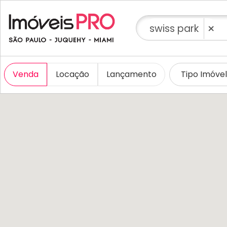
×
swiss park
Venda
Locação
Lançamento
Tipo Imóve