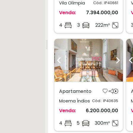
Vila Olímpia
Cód.: IP40661
Venda:
7.394.000,00
4
3
222m²
Previous
Next
Apartamento
Moema Índios
Cód.: IP40635
Venda:
6.200.000,00
4
5
300m²
1