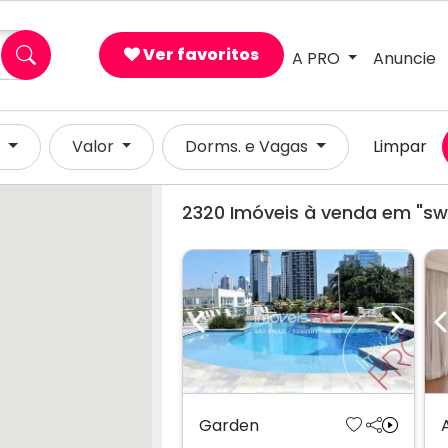
Ver favoritos
A PRO
Anuncie
l
Valor
Dorms. e Vagas
Limpar
2320
Imóveis à venda em "swi
Previous
Next
Garden