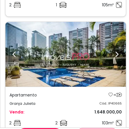
2
1
105m²
Previous
Next
Apartamento
Granja Julieta
Cód.: IP40665
Venda:
1.648.000,00
2
2
103m²