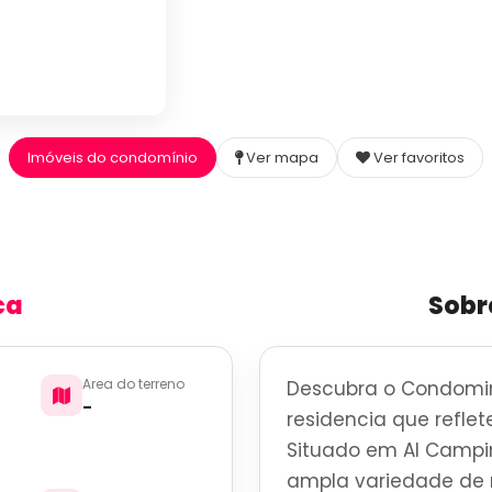
Imóveis do condomínio
Ver mapa
Ver favoritos
ca
Sobr
Area do terreno
Descubra o Condomi
-
residencia que reflete
Situado em Al Campin
ampla variedade de r