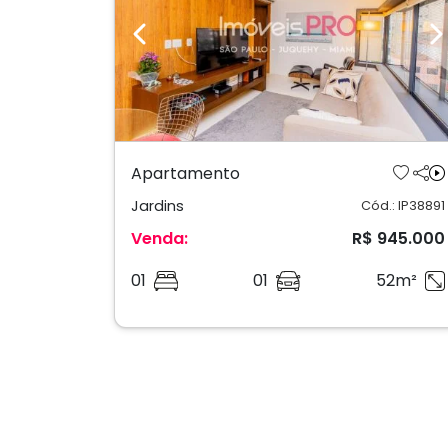
Previous
N
Apartamento
Jardins
Cód.: IP38891
Venda:
R$ 945.000
01
01
52m²