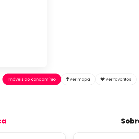
Imóveis do condomínio
Ver mapa
Ver favoritos
ca
Sobr