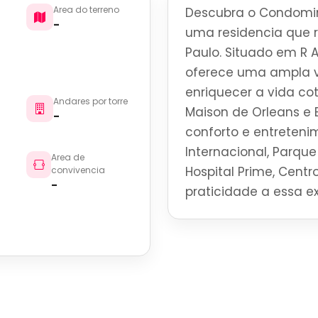
Area do terreno
Descubra o Condomin
-
uma residencia que re
Paulo. Situado em R 
oferece uma ampla v
enriquecer a vida co
Andares por torre
Maison de Orleans e
-
conforto e entreteni
Internacional, Parque 
Area de
Hospital Prime, Centro
convivencia
-
praticidade a essa ex