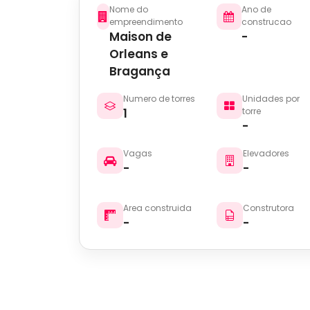
Nome do
Ano de
empreendimento
construcao
Maison de
-
Orleans e
Bragança
Numero de torres
Unidades por
1
torre
-
Vagas
Elevadores
-
-
Area construida
Construtora
-
-