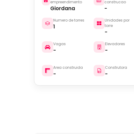
empreendimento
construcao
Giordana
-
Numero de torres
Unidades por
1
torre
-
Vagas
Elevadores
-
-
Area construida
Construtora
-
-