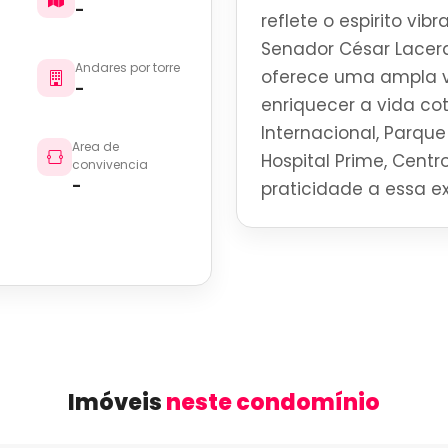
-
reflete o espirito vi
Senador César Lacerd
Andares por torre
oferece uma ampla v
-
enriquecer a vida co
Internacional, Parque 
Area de
Hospital Prime, Centro
convivencia
-
praticidade a essa ex
Imóveis
neste condomínio