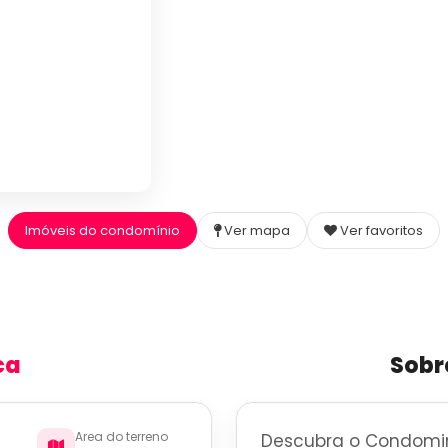
Imóveis do condomínio
Ver mapa
Ver favoritos
ca
Sobr
Area do terreno
Descubra o Condomin