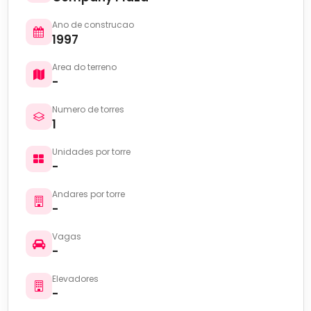
Ano de construcao
1997
Area do terreno
-
Numero de torres
1
Unidades por torre
-
Andares por torre
-
Vagas
-
Elevadores
-