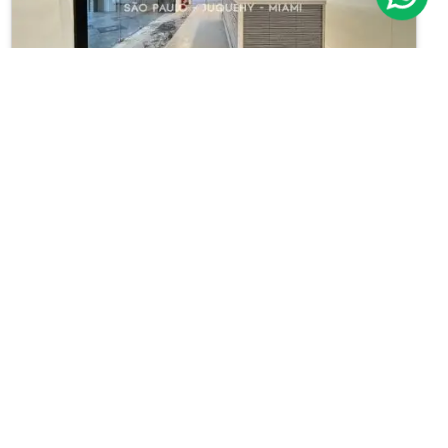
Conj. Comercial
Pinheiros
Cód.: IP29408
Aluguel:
R$ 69.750
21
775m²
Ver todos deste condomínio