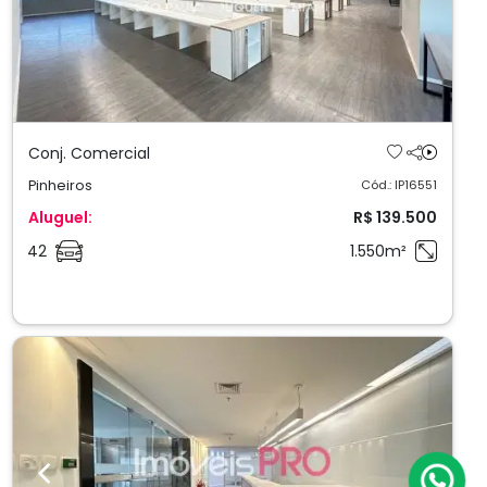
Conj. Comercial
Pinheiros
Cód.: IP16551
Aluguel:
R$ 139.500
42
1.550m²
Previous
Next