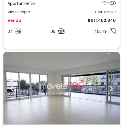
Apartamento
Vila Olímpia
Cód.: IP14379
Venda:
R$ 11.402.840
04
05
455m²
Previous
Next