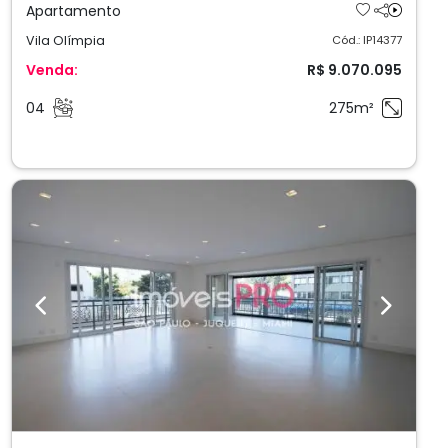
Apartamento
Vila Olímpia
Cód.: IP14377
Venda:
R$ 9.070.095
04
275m²
Previous
Next