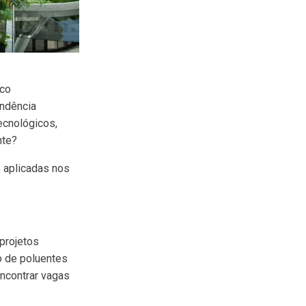
ico
endência
ecnológicos,
nte?
 aplicadas nos
projetos
ão de poluentes
encontrar vagas