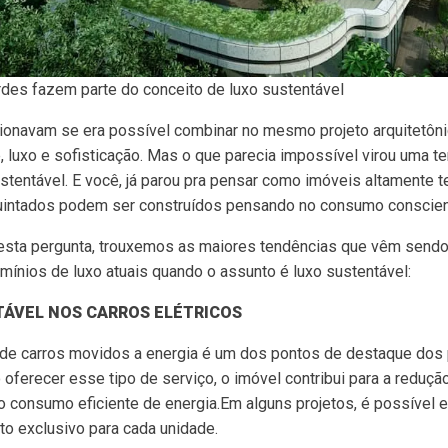
rdes fazem parte do conceito de luxo sustentável
ionavam se era possível combinar no mesmo projeto arquitetôn
, luxo e sofisticação. Mas o que parecia impossível virou uma t
tentável. E você, já parou pra pensar como imóveis altamente t
uintados podem ser construídos pensando no consumo conscie
esta pergunta, trouxemos as maiores tendências que vêm sendo
ínios de luxo atuais quando o assunto é luxo sustentável:
TÁVEL NOS CARROS ELÉTRICOS
de carros movidos a energia é um dos pontos de destaque dos 
 oferecer esse tipo de serviço, o imóvel contribui para a reduç
o consumo eficiente de energia.Em alguns projetos, é possível 
o exclusivo para cada unidade.