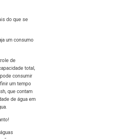
ais do que se
haja um consumo
role de
apacidade total,
, pode consumir
efinir um tempo
ush, que contam
idade de água em
ua.
anto!
 águas