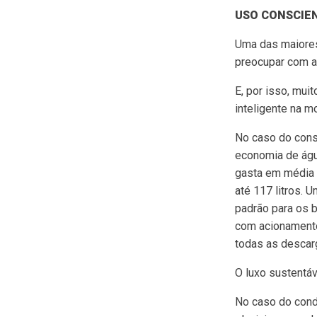
USO CONSCIEN
Uma das maiores
preocupar com a 
E, por isso, mu
inteligente na m
No caso do consu
economia de água
gasta em média 
até 117 litros. 
padrão para os b
com acionamento
todas as descar
O luxo sustentáv
No caso do cond