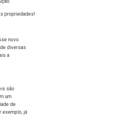
ução.
s propriedades!
Esse novo
 de diversas
ais a
eis são
em um
idade de
or exemplo, já