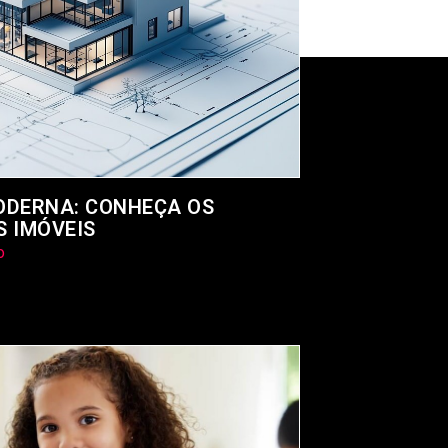
ODERNA: CONHEÇA OS
S IMÓVEIS
o