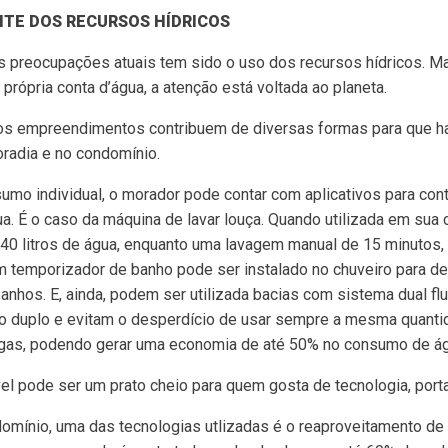
TE DOS RECURSOS HÍDRICOS
 preocupações atuais tem sido o uso dos recursos hídricos. M
própria conta d’água, a atenção está voltada ao planeta.
itos empreendimentos contribuem de diversas formas para que 
oradia e no condomínio.
mo individual, o morador pode contar com aplicativos para cont
. É o caso da máquina de lavar louça. Quando utilizada em sua c
40 litros de água, enquanto uma lavagem manual de 15 minutos
Um temporizador de banho pode ser instalado no chuveiro para d
anhos. E, ainda, podem ser utilizada bacias com sistema dual fl
 duplo e evitam o desperdício de usar sempre a mesma quant
gas, podendo gerar uma economia de até 50% no consumo de ág
el pode ser um prato cheio para quem gosta de tecnologia, port
omínio, uma das tecnologias utlizadas é o reaproveitamento de