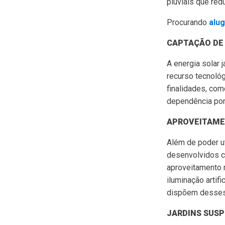
pluviais que re
Procurando
alu
CAPTAÇÃO DE
A energia solar 
recurso tecnoló
finalidades, com
dependência por
APROVEITAME
Além de poder ut
desenvolvidos c
aproveitamento m
iluminação artif
dispõem desses
JARDINS SUSP