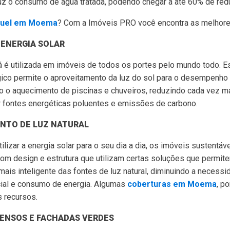
duz o consumo de água tratada, podendo chegar a até 60% de red
guel em Moema
? Com a Imóveis PRO você encontra as melhore
 ENERGIA SOLAR
já é utilizada em imóveis de todos os portes pelo mundo todo. 
gico permite o aproveitamento da luz do sol para o desempenho
o o aquecimento de piscinas e chuveiros, reduzindo cada vez m
 fontes energéticas poluentes e emissões de carbono.
NTO DE LUZ NATURAL
ilizar a energia solar para o seu dia a dia, os imóveis sustentáv
om design e estrutura que utilizam certas soluções que permit
ais inteligente das fontes de luz natural, diminuindo a necess
icial e consumo de energia. Algumas
coberturas em Moema
, p
 recursos.
ENSOS E FACHADAS VERDES