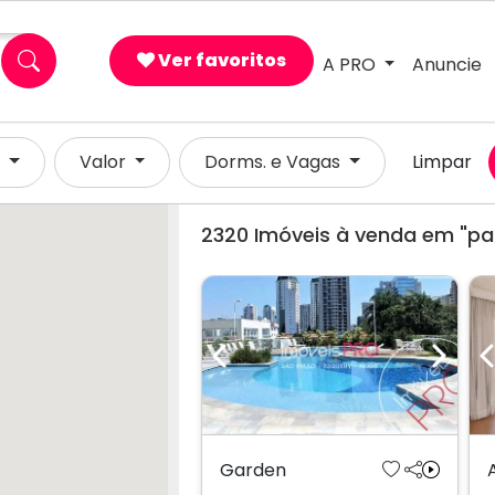
Ver favoritos
A PRO
Anuncie
×
l
Valor
Dorms. e Vagas
Limpar
2320
Imóveis à venda em "par
Previous
Next
Garden