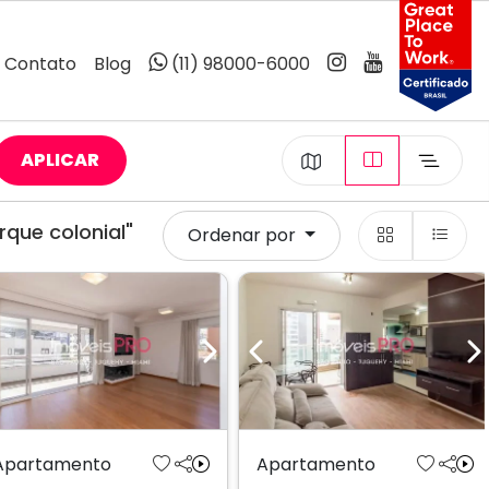
Contato
Blog
(11) 98000-6000
APLICAR
que colonial"
Ordenar por
Previous
Next
Previous
N
Apartamento
Apartamento