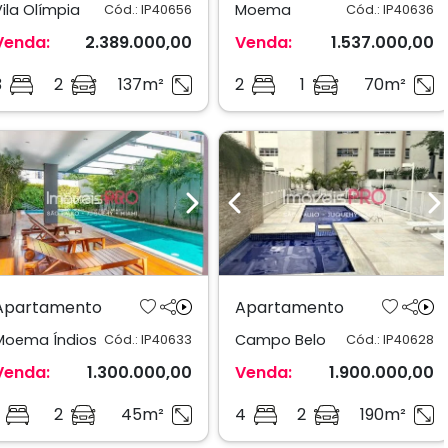
Vila Olímpia
Moema
Cód.: IP40656
Cód.: IP40636
Venda:
2.389.000,00
Venda:
1.537.000,00
3
2
137m²
2
1
70m²
Previous
Next
Previous
N
Apartamento
Apartamento
Moema Índios
Campo Belo
Cód.: IP40633
Cód.: IP40628
Venda:
1.300.000,00
Venda:
1.900.000,00
2
45m²
4
2
190m²