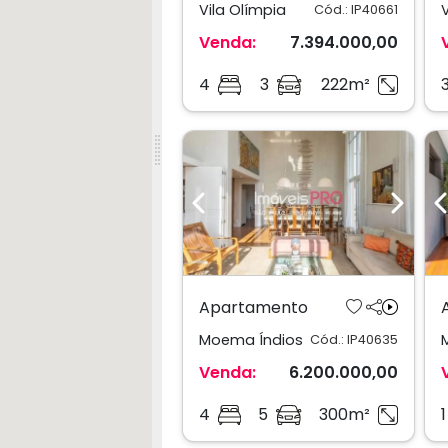
Vila Olímpia
Cód.: IP40661
Venda:
7.394.000,00
4
3
222m²
Previous
Next
Apartamento
Moema Índios
Cód.: IP40635
Venda:
6.200.000,00
4
5
300m²
1