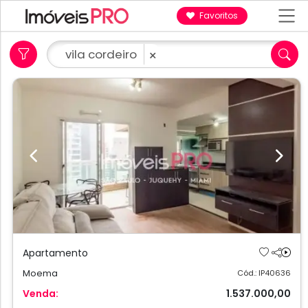
Favoritos
vila cordeiro
×
Previous
Next
Apartamento
Moema
Cód.: IP40636
Venda:
1.537.000,00