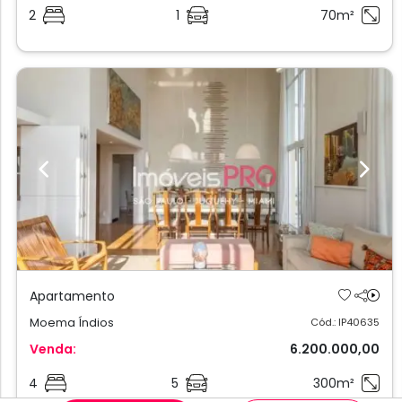
2
1
70m²
Previous
Next
Apartamento
Moema Índios
Cód.: IP40635
Venda:
6.200.000,00
4
5
300m²