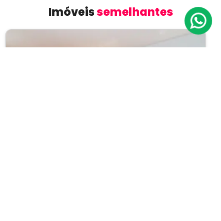
Imóveis
semelhantes
Previous
Next
Apartamento
Paraíso
Cód.: IP13194
Venda:
R$ 1.850.000
03
03
163m²