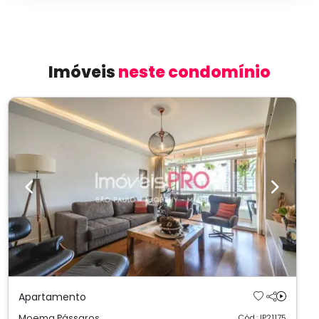
Imóveis
neste condomínio
Previous
Next
Apartamento
Moema Pássaros
Cód.: IP21175