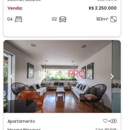
Venda:
R$ 2.250.000
04
02
183m²
Previous
Next
Apartamento
Moema Pássaros
Cód.: IP24145