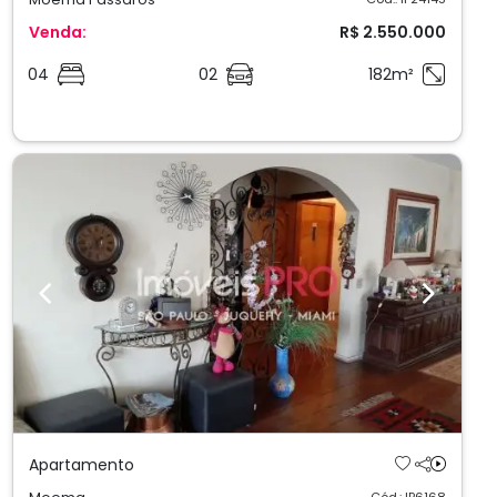
Venda:
R$ 2.550.000
04
02
182m²
Previous
Next
Apartamento
Cód.: IP6168