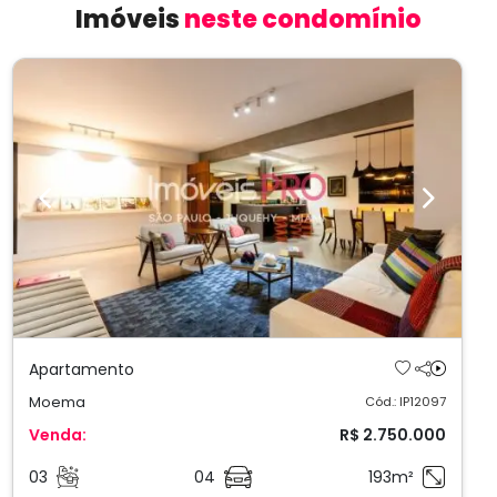
Imóveis
neste condomínio
Previous
Next
Apartamento
Moema
Cód.: IP12097
Venda:
R$ 2.750.000
03
04
193m²