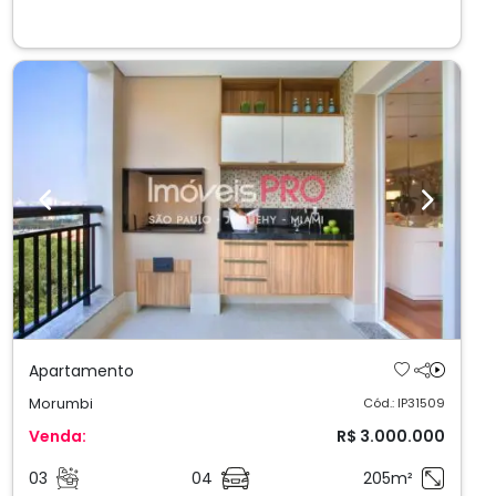
Previous
Next
Apartamento
Morumbi
Cód.: IP31509
Venda:
R$ 3.000.000
03
04
205m²