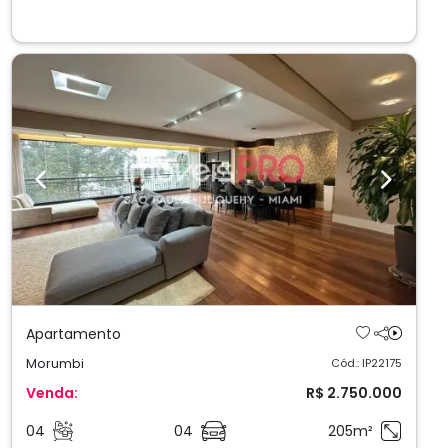
Previous
Next
Apartamento
Morumbi
Cód.: IP22175
Venda:
R$ 2.750.000
04
04
205m²