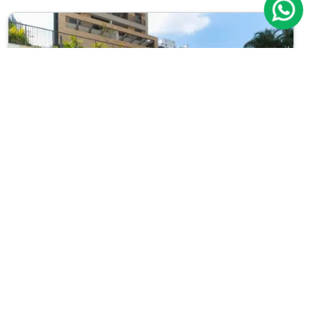
Previous
Next
Cobertura
Moema Índios
Cód.: IP18412
Venda:
R$ 4.500.000
04
05
450m²