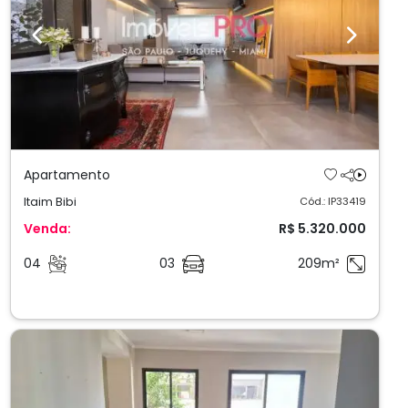
Previous
Next
Apartamento
Itaim Bibi
Cód.: IP33419
Venda:
R$ 5.320.000
04
03
209m²