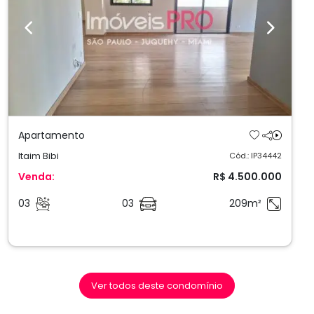
Previous
Next
Apartamento
Itaim Bibi
Cód.: IP34442
Venda:
R$ 4.500.000
03
03
209m²
Ver todos deste condomínio