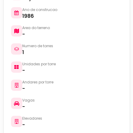
Ano de construcao
1986
Area do terreno
-
Numero de torres
1
Unidades por torre
-
Andares por torre
-
Vagas
-
Elevadores
-