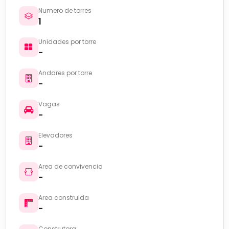
Numero de torres
1
Unidades por torre
-
Andares por torre
-
Vagas
-
Elevadores
-
Area de convivencia
-
Area construida
-
Construtora