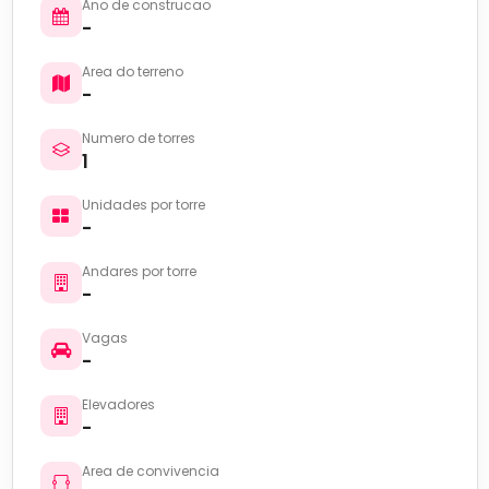
Ano de construcao
-
Area do terreno
-
Numero de torres
1
Unidades por torre
-
Andares por torre
-
Vagas
-
Elevadores
-
Area de convivencia