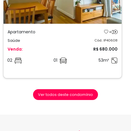
Apartamento
Saúde
Cód.: IP40608
Venda:
R$ 680.000
02
01
53m²
Ver todos deste condomínio