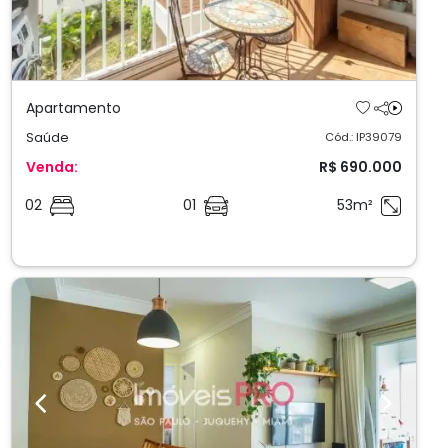
Apartamento
Saúde
Cód.: IP39079
Venda:
R$ 690.000
02
01
53m²
Previous
Next