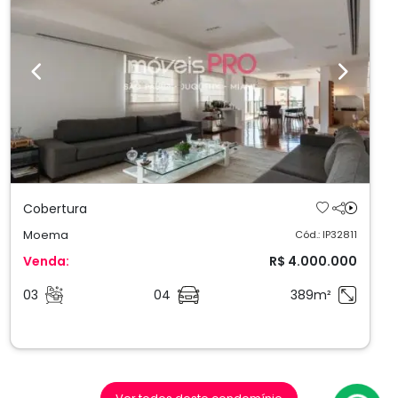
Previous
Next
Cobertura
Moema
Cód.: IP32811
Venda:
R$ 4.000.000
03
04
389m²