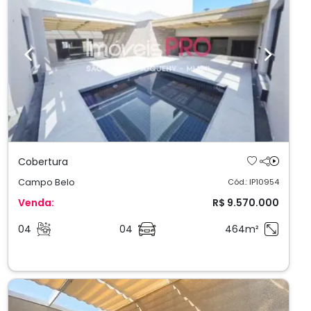
Previous
Next
Cobertura
Campo Belo
Cód.: IP10954
Venda:
R$ 9.570.000
04
04
464m²