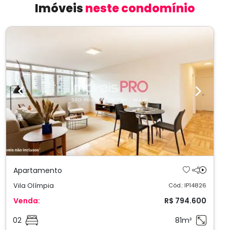
Imóveis
neste condomínio
Previous
Next
Apartamento
Vila Olímpia
Cód.: IP14826
Venda:
R$ 794.600
02
81m²