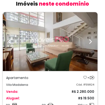
Imóveis
neste condomínio
Previous
Next
Apartamento
Vila Madalena
Cód.: IP39824
Venda:
R$ 2.280.000
Aluguel:
R$ 19.500