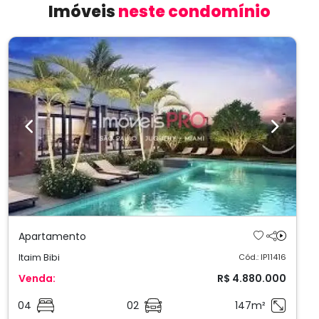
Imóveis
neste condomínio
Previous
Next
Apartamento
Itaim Bibi
Cód.: IP11416
Venda:
R$ 4.880.000
04
02
147m²