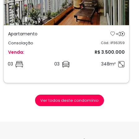
Apartamento
Consolação
Cód.: IP36359
Venda:
R$ 3.500.000
03
03
348m²
Ver todos deste condomínio