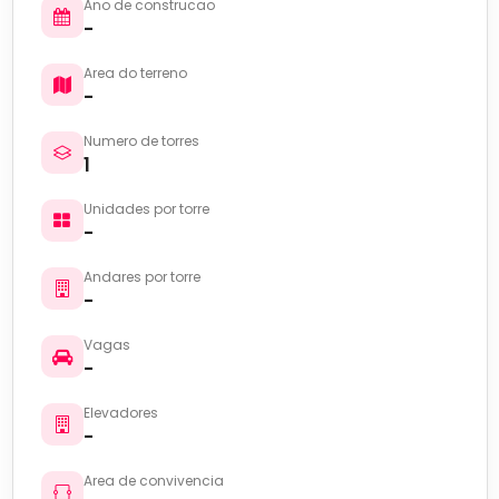
Ano de construcao
-
Area do terreno
-
Numero de torres
1
Unidades por torre
-
Andares por torre
-
Vagas
-
Elevadores
-
Area de convivencia