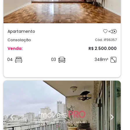
Apartamento
Consolação
Cód.: IP36357
Venda:
R$ 2.500.000
04
03
348m²
Previous
Next