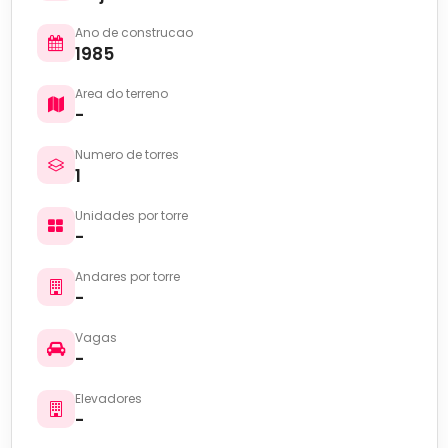
Ano de construcao
1985
Area do terreno
-
Numero de torres
1
Unidades por torre
-
Andares por torre
-
Vagas
-
Elevadores
-