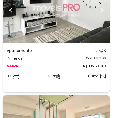
Previous
Next
Apartamento
Pinheiros
Cód.: IP37269
Venda:
R$ 1.125.000
02
01
80m²