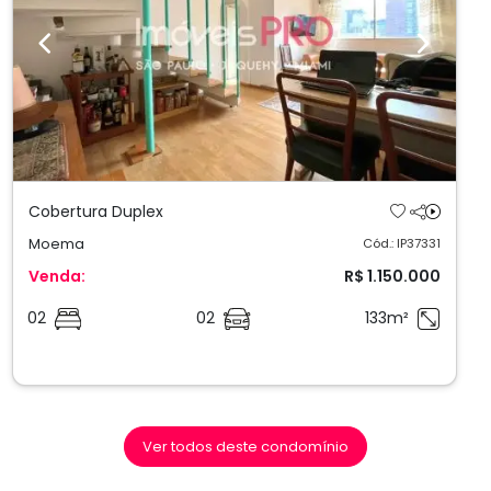
Previous
Next
Cobertura Duplex
Moema
Cód.: IP37331
Venda:
R$ 1.150.000
02
02
133m²
Ver todos deste condomínio