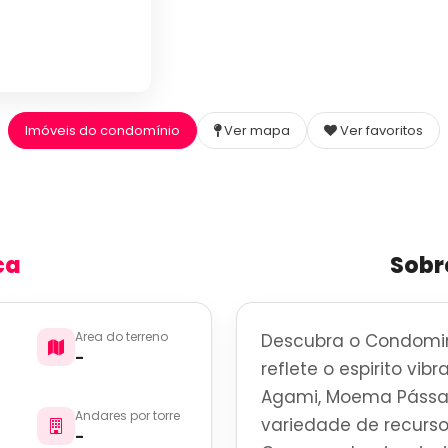
Imóveis do condomínio
Ver mapa
Ver favoritos
ca
Sobr
Area do terreno
Descubra o Condomini
-
reflete o espirito vi
Agami, Moema Pássar
Andares por torre
variedade de recurso
-