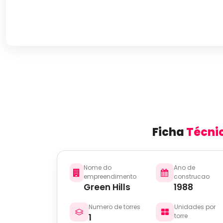
Ficha
Técni
Nome do
Ano de
empreendimento
construcao
Green Hills
1988
Numero de torres
Unidades por
1
torre