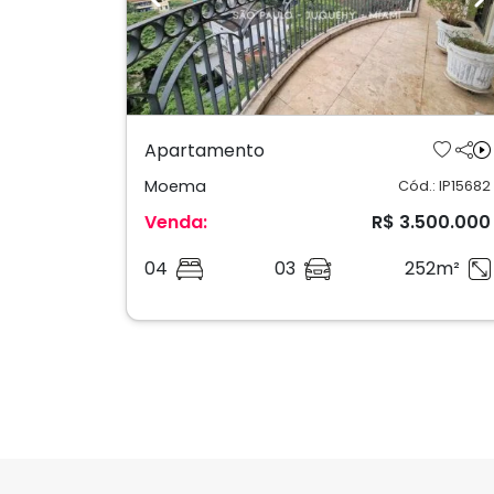
Previous
N
Apartamento
Moema
Cód.: IP15682
Venda:
R$ 3.500.000
04
03
252m²