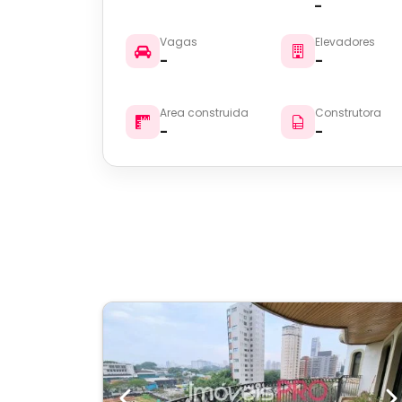
-
Vagas
Elevadores
-
-
Area construida
Construtora
-
-