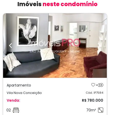
Imóveis
neste condomínio
Previous
Next
Apartamento
Vila Nova Conceição
Cód.: IP7584
Venda:
R$ 780.000
02
70m²