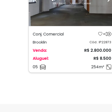
Previous
N
Conj. Comercial
Brooklin
Cód.: IP22873
Venda:
R$ 2.800.000
Aluguel:
R$ 8.500
05
254m²