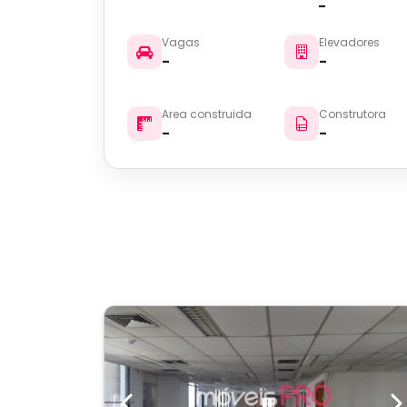
-
Vagas
Elevadores
-
-
Area construida
Construtora
-
-