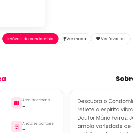
Imóveis do condomínio
Ver mapa
Ver favoritos
ca
Sobr
Area do terreno
Descubra o Condomin
-
reflete o espirito vi
Doutor Mário Ferraz, 
Andares por torre
ampla variedade de r
-