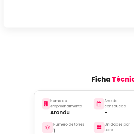
Ficha
Técni
Nome do
Ano de
empreendimento
construcao
Arandu
-
Numero de torres
Unidades por
1
torre