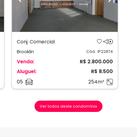
ext
Previous
Next
Conj. Comercial
Brooklin
Cód.: IP22874
Venda:
R$ 2.800.000
Aluguel:
R$ 8.500
05
254m²
Ver todos deste condomínio