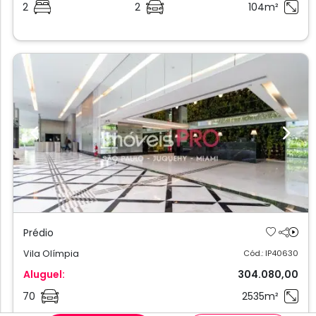
2
2
104m²
Previous
Next
Prédio
Vila Olímpia
Cód.: IP40630
Aluguel:
304.080,00
70
2535m²