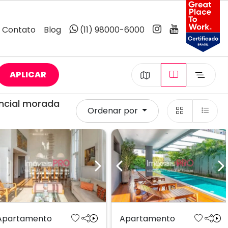
Contato
Blog
(11) 98000-6000
APLICAR
ncial morada
Ordenar por
Previous
Next
Previous
N
Apartamento
Apartamento