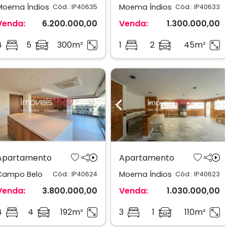
Moema Índios
Moema Índios
Cód.: IP40635
Cód.: IP40633
Venda:
6.200.000,00
Venda:
1.300.000,00
4
5
300m²
1
2
45m²
Previous
Next
Previous
N
Apartamento
Apartamento
Campo Belo
Moema Índios
Cód.: IP40624
Cód.: IP40623
Venda:
3.800.000,00
Venda:
1.030.000,00
4
4
192m²
3
1
110m²