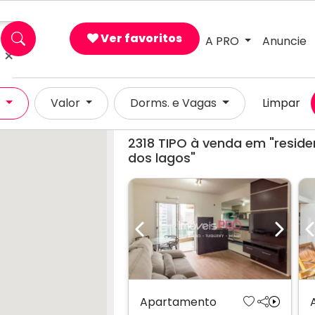
Ver favoritos
A PRO
Anuncie
×
l
Valor
Dorms. e Vagas
Limpar
2318
TIPO à venda em "reside
dos lagos"
Previous
Next
Apartamento