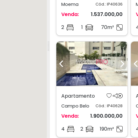
Moema
Cód.: IP40636
Venda:
1.537.000,00
2
1
70m²
Previous
Next
Apartamento
Campo Belo
Cód.: IP40628
Venda:
1.900.000,00
4
2
190m²