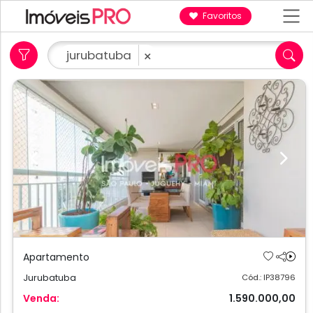
Favoritos
jurubatuba
×
Previous
Next
Apartamento
Jurubatuba
Cód.: IP38796
Venda:
1.590.000,00