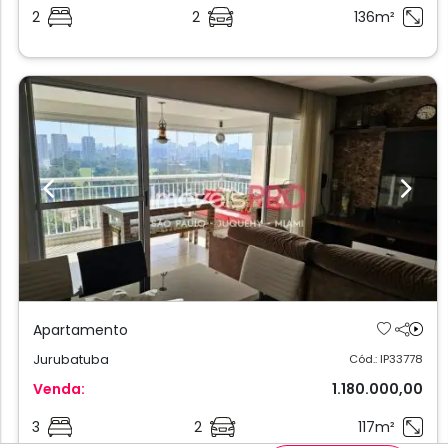
2
2
136m²
Previous
Next
Apartamento
Jurubatuba
Cód.: IP33778
Venda:
1.180.000,00
3
2
117m²