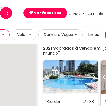
Ver favoritos
A PRO
Anuncie
×
l
Valor
Dorms. e Vagas
Limpar
2321
Sobrados à venda em "j
mundo"
Previous
Next
Garden