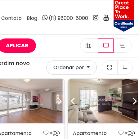
Contato
Blog
(11) 98000-6000
APLICAR
ardim novo
Ordenar por
Previous
Next
Previous
N
Apartamento
Apartamento