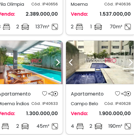
Vila Olímpia
Moema
Cód.: IP40656
Cód.: IP40636
Venda:
2.389.000,00
Venda:
1.537.000,00
3
2
137m²
2
1
70m²
Previous
Next
Previous
N
Apartamento
Apartamento
Moema Índios
Campo Belo
Cód.: IP40633
Cód.: IP40628
Venda:
1.300.000,00
Venda:
1.900.000,00
2
45m²
4
2
190m²