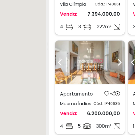
Vila Olímpia
Cód.: IP40661
Venda:
7.394.000,00
4
3
222m²
Previous
Next
Apartamento
Moema Índios
Cód.: IP40635
Venda:
6.200.000,00
4
5
300m²
1