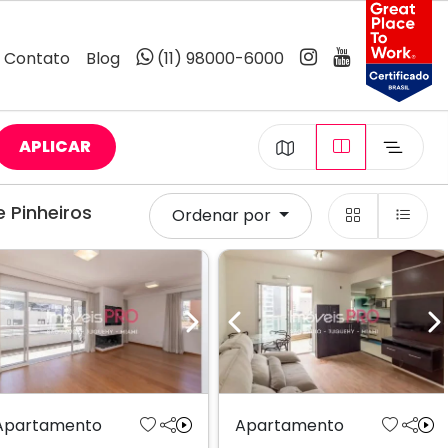
Contato
Blog
(11) 98000-6000
APLICAR
 Pinheiros
Ordenar por
Previous
Next
Previous
N
Apartamento
Apartamento