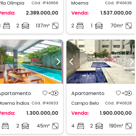
Vila Olímpia
Moema
Cód.: IP40656
Cód.: IP40636
Venda:
2.389.000,00
Venda:
1.537.000,00
3
2
137m²
2
1
70m²
Previous
Next
Previous
N
Apartamento
Apartamento
Moema Índios
Campo Belo
Cód.: IP40633
Cód.: IP40628
Venda:
1.300.000,00
Venda:
1.900.000,00
2
45m²
4
2
190m²