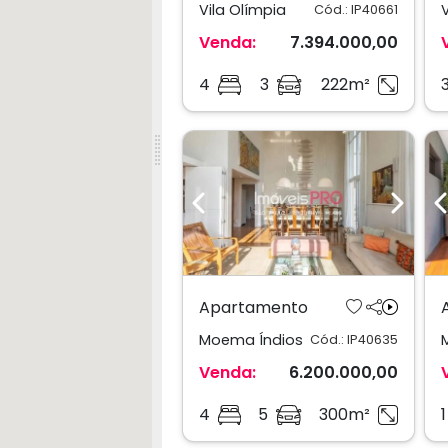
Vila Olímpia
Cód.: IP40661
Venda:
7.394.000,00
4
3
222m²
Previous
Next
Apartamento
Moema Índios
Cód.: IP40635
Venda:
6.200.000,00
4
5
300m²
1