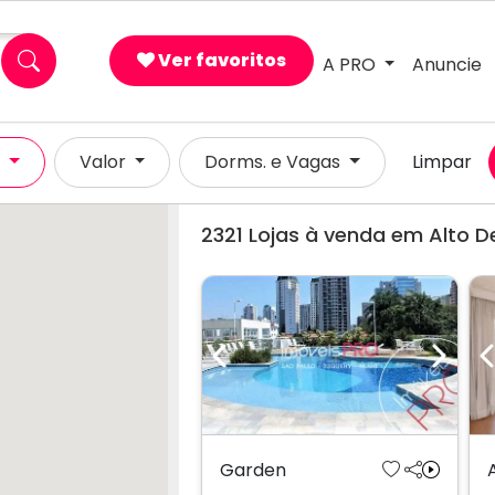
Ver favoritos
A PRO
Anuncie
×
l
Valor
Dorms. e Vagas
Limpar
2321
Lojas à venda em Alto De
Previous
Next
Garden