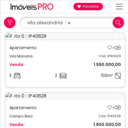
Favoritos
vila alexandria
×
Previous
Next
Apartamento
Vila Mariana
Cód.: IP40629
Venda:
1.550.000,00
3
2
102m²
Previous
Next
Apartamento
Campo Belo
Cód.: IP40628
Venda:
1.900.000,00