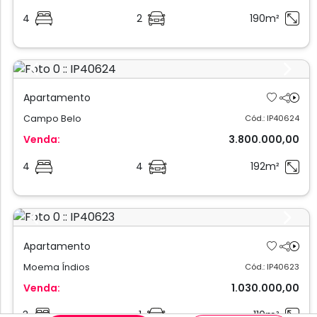
4
2
190m²
Previous
Next
Apartamento
Campo Belo
Cód.: IP40624
Venda:
3.800.000,00
4
4
192m²
Previous
Next
Apartamento
Moema Índios
Cód.: IP40623
Venda:
1.030.000,00
3
1
110m²