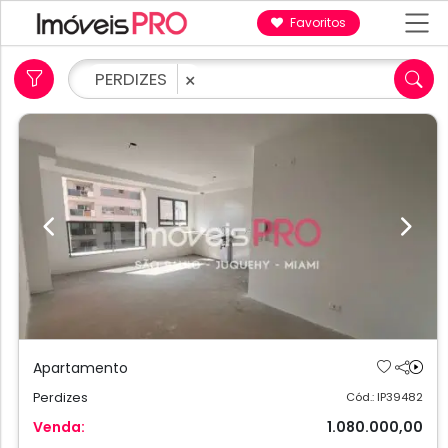
Favoritos
PERDIZES
×
Previous
Next
Apartamento
Perdizes
Cód.: IP39482
Venda:
1.080.000,00