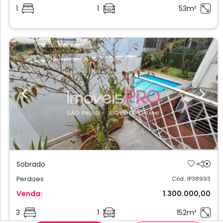
1
1
53m²
Previous
Next
Sobrado
Perdizes
Cód.: IP38993
Venda:
1.300.000,00
3
1
152m²