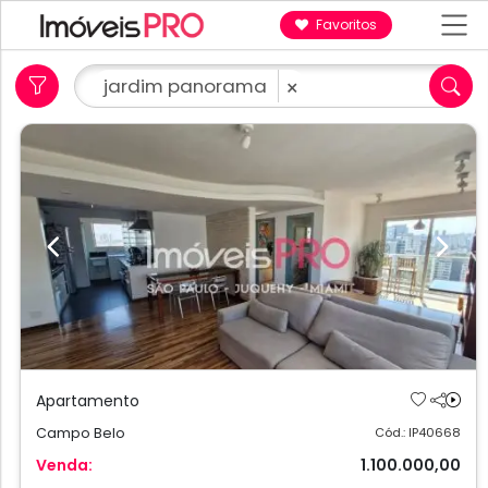
Favoritos
jardim panorama
×
Previous
Next
Apartamento
Campo Belo
Cód.: IP40668
Venda:
1.100.000,00