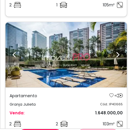
2
1
105m²
Previous
Next
Apartamento
Granja Julieta
Cód.: IP40665
Venda:
1.648.000,00
2
2
103m²