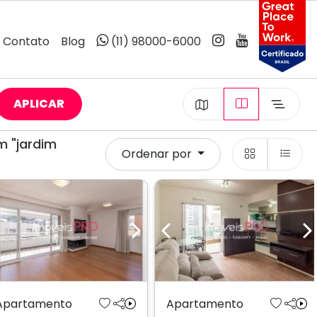
Contato
Blog
(11) 98000-6000
APLICAR
 "jardim
Ordenar por
Previous
Next
Previous
N
Apartamento
Apartamento