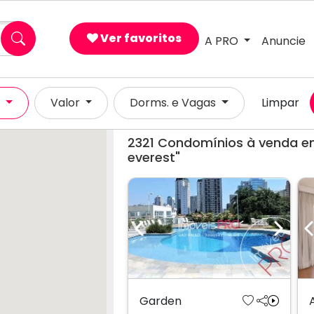
×
Ver favoritos
A PRO
Anuncie
l
Valor
Dorms. e Vagas
Limpar
2321
Condomínios à venda em
everest"
Previous
Next
Garden