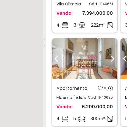
Vila Olímpia
Cód.: IP40661
Venda:
7.394.000,00
4
3
222m²
Previous
Next
Apartamento
Moema Índios
Cód.: IP40635
Venda:
6.200.000,00
4
5
300m²
1