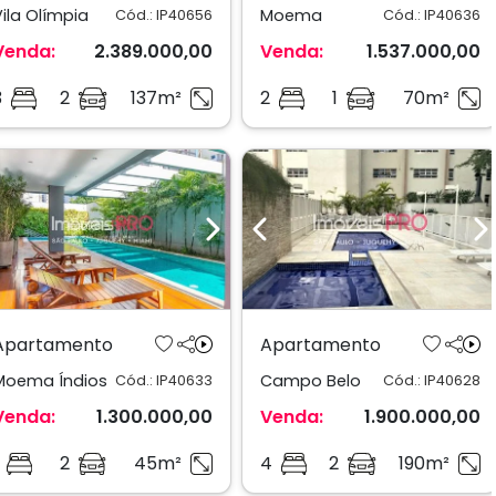
Vila Olímpia
Moema
Cód.: IP40656
Cód.: IP40636
Venda:
2.389.000,00
Venda:
1.537.000,00
3
2
137m²
2
1
70m²
Previous
Next
Previous
N
Apartamento
Apartamento
Moema Índios
Campo Belo
Cód.: IP40633
Cód.: IP40628
Venda:
1.300.000,00
Venda:
1.900.000,00
2
45m²
4
2
190m²