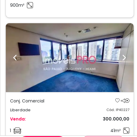
900m²
Previous
Next
Conj. Comercial
Liberdade
Cód.: IP40227
Venda:
300.000,00
1
41m²