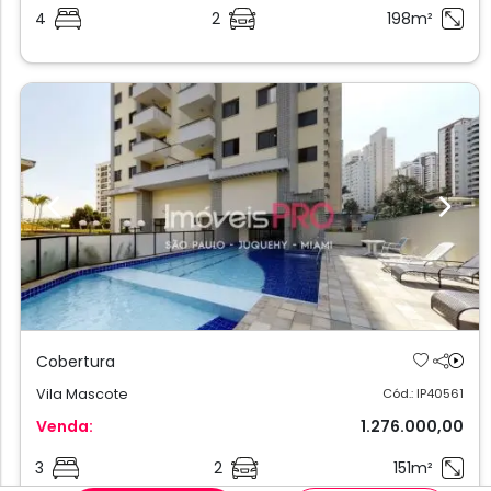
4
2
198m²
Previous
Next
Cobertura
Vila Mascote
Cód.: IP40561
Venda:
1.276.000,00
3
2
151m²