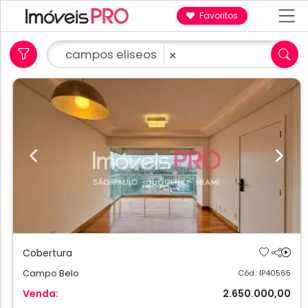
Favoritos
campos eliseos
×
Previous
Next
Cobertura
Campo Belo
Cód.: IP40565
Venda:
2.650.000,00