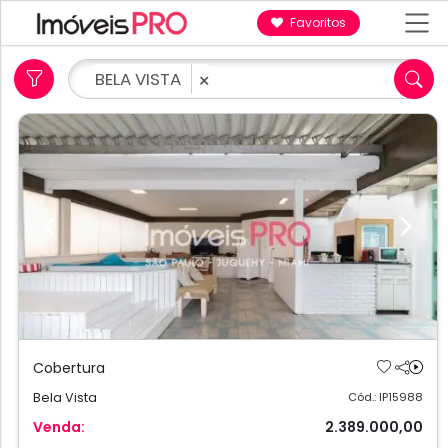
Favoritos
BELA VISTA
×
Previous
Next
Cobertura
Bela Vista
Cód.: IP15988
Venda:
2.389.000,00