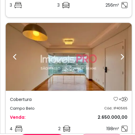
3
3
256m²
Previous
Next
Cobertura
Campo Belo
Cód.: IP40565
Venda:
2.650.000,00
4
2
198m²