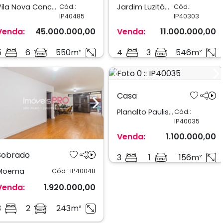
Vila Nova Conceição
Jardim Luzitânia
Cód.:
Cód.:
IP40485
IP40303
Venda:
45.000.000,00
Venda:
11.000.000,00
5
6
550m²
4
3
546m²
Previous
N
Casa
Previous
Next
Planalto Paulista
Cód.:
IP40035
Venda:
1.100.000,00
Sobrado
3
1
156m²
Moema
Cód.: IP40048
Venda:
1.920.000,00
3
2
243m²