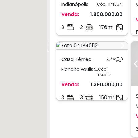
Indianópolis
Cód.: IP40571
Venda:
1.800.000,00
3
2
176m²
Previous
Next
Casa Térrea
Planalto Paulista
Cód.:
IP40112
Venda:
1.390.000,00
3
3
150m²