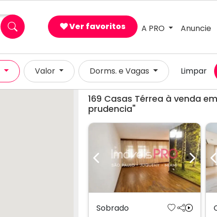
Ver favoritos
A PRO
Anuncie
×
l
Valor
Dorms. e Vagas
Limpar
169
Casas Térrea à venda em
prudencia"
Previous
Next
Sobrado