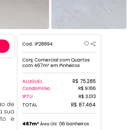
Next
Cod.: IP28894
Conj. Comercial com Quartos
com 467m² em Pinheiros
R$ 75.285
ALUGUEL
Condomínio
R$ 9.166
IPTU
R$ 3.013
ão de
R$ 87.464
TOTAL
a sua
nto e
467m²
06 banheiros
Área Útil