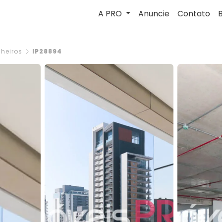
A PRO
Anuncie
Contato
nheiros
IP28894