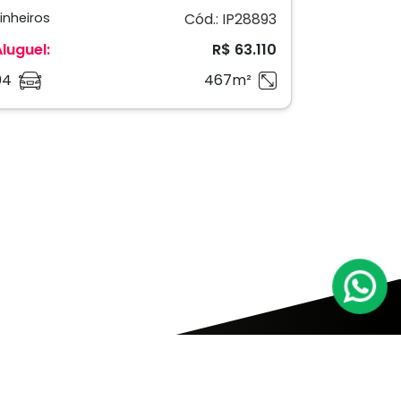
inheiros
Cód.: IP28893
Aluguel:
R$ 63.110
04
467m²