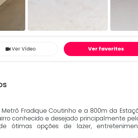
Ver Vídeo
Ver favoritos
os
 Metrô Fradique Coutinho e a 800m da Estaç
bairro conhecido e desejado principalmente pel
 de ótimas opções de lazer, entretenime