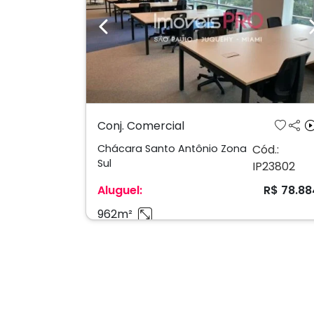
Previous
Conj. Comercial
Chácara Santo Antônio Zona
Cód.:
Sul
IP23802
Aluguel:
R$ 78.88
962m²
As informações aqui constantes são fornecidas 