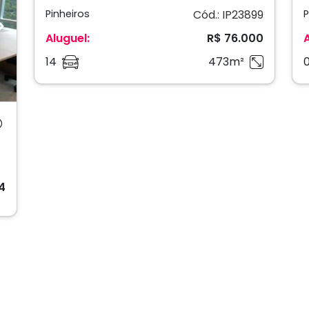
Pinheiros
Cód.: IP23899
P
Next
Aluguel:
R$ 76.000
14
473m²
4
pelos proprietários do imóvel