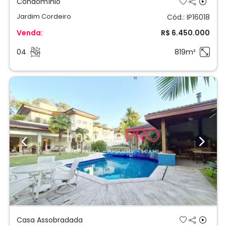
Previous
Next
Casa Assobradada
Alto da Boa Vista
Cód.: IP16378
Venda:
R$ 7.950.000
04
10
900m²
;