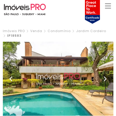
Imóveis PRO
Venda
Condomínio
Jardim Cordeiro
IP18583
Previous
Next
29 Fotos
Ver Vídeo
Financiamento
Cod.: IP18583
Condomínio com 04 Quartos e 04 Suítes com 1.100m²
em Jardim Cordeiro
R$ 7.500.000
Venda