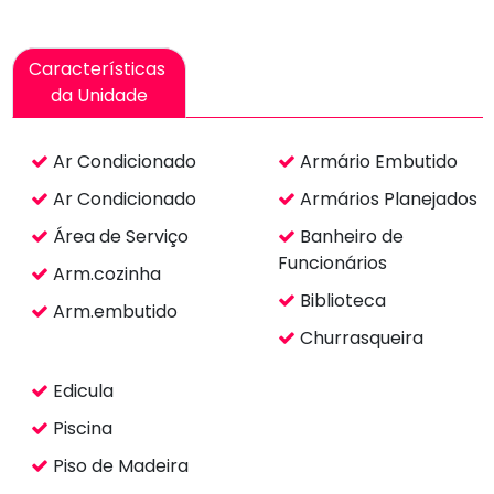
Biblioteca
Arm.embutido
Churrasqueira
Edicula
Piscina
Piso de Madeira
Impostos e taxas
ITBI
R$ 225.000
Escritura
R$ 16.491
Registro
R$ 13.491