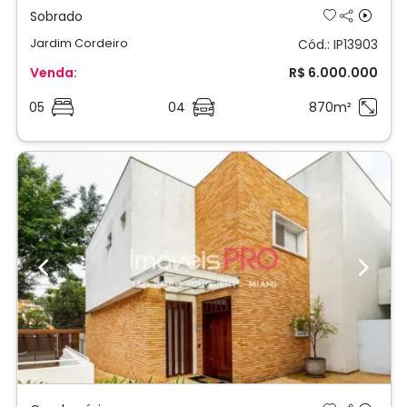
Previous
Next
Condomínio
Jardim Cordeiro
Cód.: IP16018
Venda:
R$ 6.450.000
04
819m²