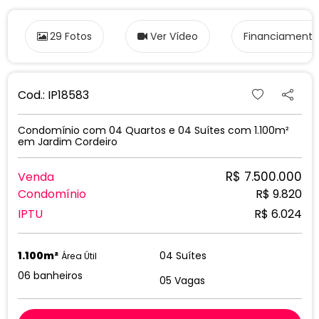
Condomínio
R$ 9.820
IPTU
R$ 6.024
1.100m²
04 Suítes
Área Útil
06 banheiros
05 Vagas
Falar com especialista PRO
Solicitar visita
CAsa de campo dentro da cidade
Com muito charme e com total integração da