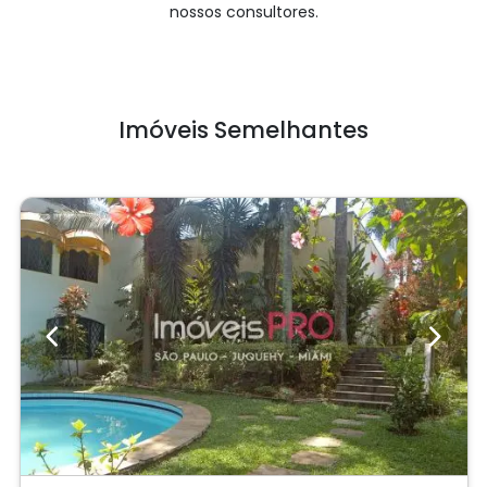
Previous
Next
Sobrado
Jardim Cordeiro
Cód.: IP13903
Venda:
R$ 6.000.000
05
04
870m²