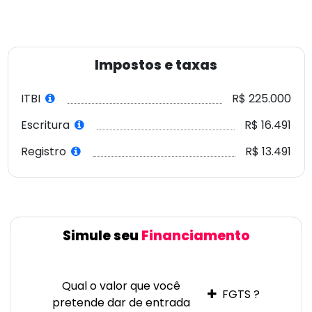
Simule seu
Financiamento
Qual o valor que você
FGTS ?
pretende dar de entrada
30%
R$ 2.250.000
35 anos
Prazo de financiamento
10.5%
Taxa de juros
Primeira parcela
R$ 56.365
Última parcela
R$ 12.605