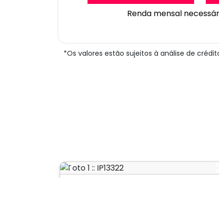
Renda mensal necessár
*Os valores estão sujeitos à análise de créd
Previous
Comercial
Jardim Paulista
Cód.: IP133