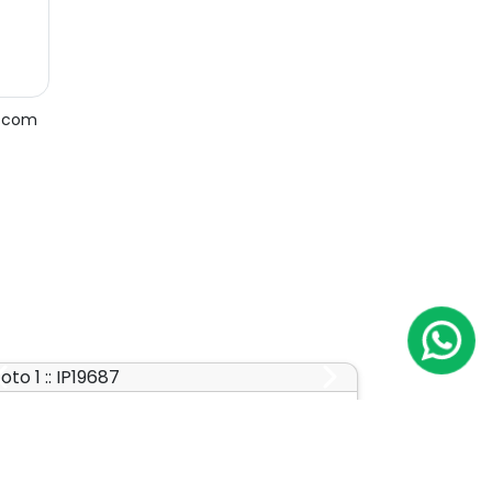
e com
Previous
Next
Comercial
ardim Paulista
Cód.: IP19687