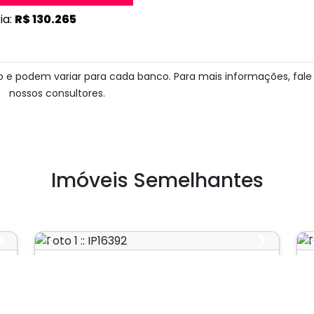
ia:
R$ 130.265
ito e podem variar para cada banco. Para mais informações, fal
nossos consultores.
Imóveis Semelhantes
Next
Previous
Next
Comercial
22
Jardim Paulista
Cód.: IP16392
J