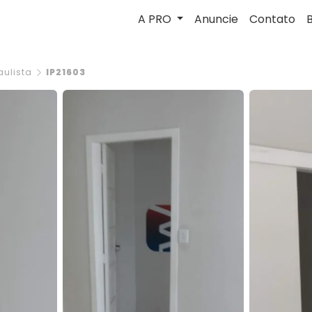
A PRO
Anuncie
Contato
ulista
IP21603