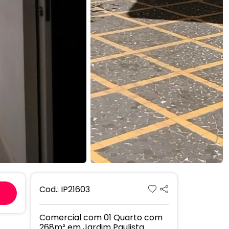
Next
Cod.: IP21603
Comercial com 01 Quarto com
268m² em Jardim Paulista