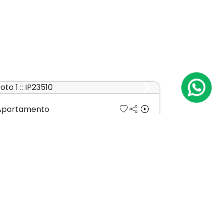
Previous
Next
Apartamento
ila Clementino
Cód.: IP23510
Venda:
R$ 3.100.000
03
02
161m²