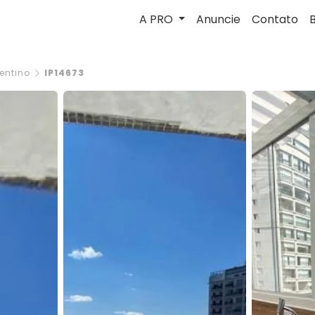
A PRO
Anuncie
Contato
entino
IP14673