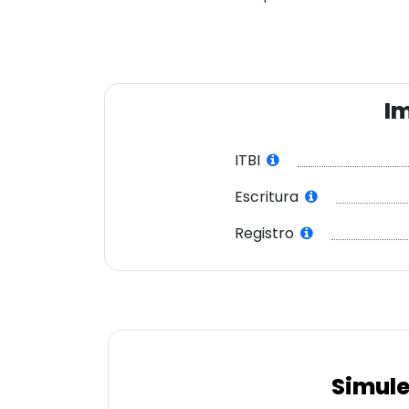
Im
ITBI
Escritura
Registro
Simule