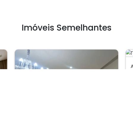
Imóveis Semelhantes
V
Next
Previous
Next
Casa de Vila