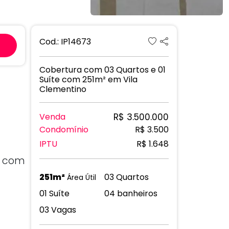
Next
Cod.: IP14673
Cobertura com 03 Quartos e 01
Suíte com 251m² em Vila
Clementino
R$ 3.500.000
Venda
Condomínio
R$ 3.500
IPTU
R$ 1.648
a com
251m²
03 Quartos
Área Útil
01 Suíte
04 banheiros
03 Vagas