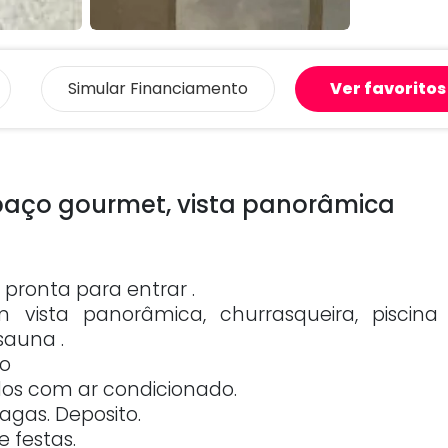
Simular
Financiamento
Ver favoritos
paço gourmet, vista panorâmica
pronta para entrar .
 vista panorâmica, churrasqueira, piscin
sauna .
do
odos com ar condicionado.
vagas. Deposito.
 festas.