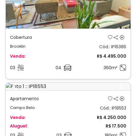
Cobertura
Brooklin
Cód.: IP16386
Venda:
R$ 4.495.000
03
04
360m²
Previous
Next
Apartamento
Campo Belo
Cód.: IP18553
Venda:
R$ 4.250.000
Aluguel:
R$ 17.500
03
03
180m²