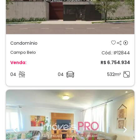
Condomínio
Campo Belo
Cód.: IP12844
Venda:
R$ 6.754.934
04
04
532m²
Previous
Next