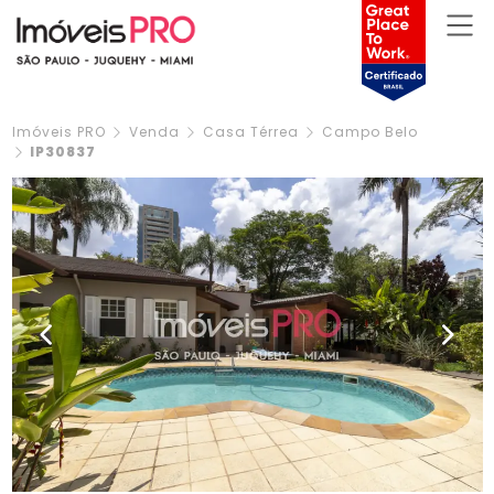
Imóveis PRO
Venda
Casa Térrea
Campo Belo
IP30837
Previous
Next