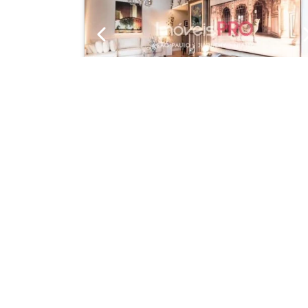
Previous
Apartamento
Vila Nova Conceição
Cód.: IP1008
Venda:
R$ 1.280.00
01
01
90m²
As informações aqui constantes são fornecidas 