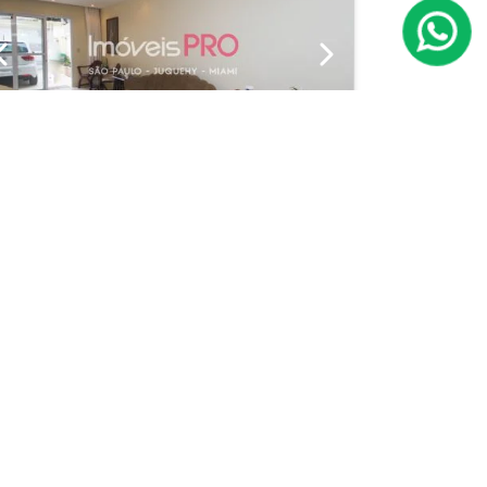
Previous
Next
Casa de Vila
ila Olímpia
Cód.: IP11295
Venda:
R$ 1.470.000
02
01
115m²