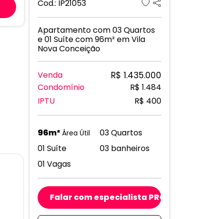
Cod.: IP21053
Apartamento com 03 Quartos
e 01 Suíte com 96m² em Vila
Nova Conceição
R$ 1.435.000
Venda
Condomínio
R$ 1.484
IPTU
R$ 400
96m²
03 Quartos
Área Útil
01 Suíte
03 banheiros
01 Vagas
Falar com especialista PRO