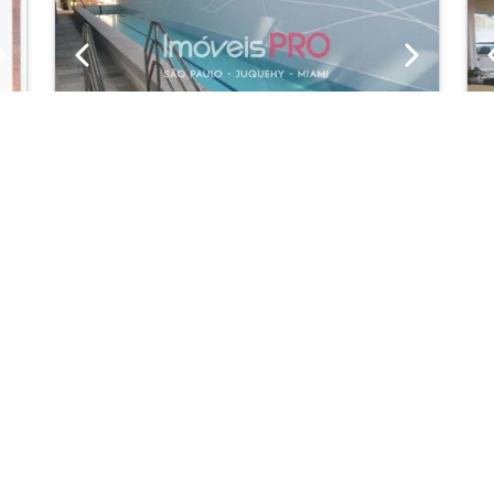
Next
Previous
Next
Apartamento
5
Vila Olímpia
Cód.: IP10662
V
0
Venda:
R$ 1.600.000
01
01
62m²
pelos proprietários do imóvel