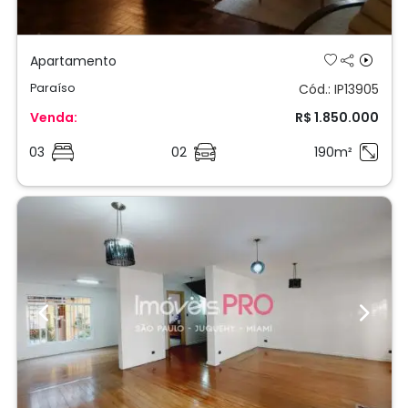
Apartamento
Paraíso
Cód.: IP13905
Venda:
R$ 1.850.000
03
02
190m²
Previous
Next