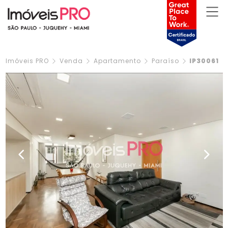
Imóveis PRO
Venda
Apartamento
Paraíso
IP30061
Previous
Next