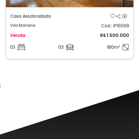
Casa Assobradada
Vila Mariana
Cód.: IP16099
Venda:
R$ 1.500.000
03
03
180m²
;