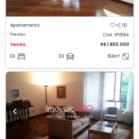
Apartamento
Paraíso
Cód.: IP13194
Venda:
R$ 1.850.000
03
03
163m²
Previous
Next