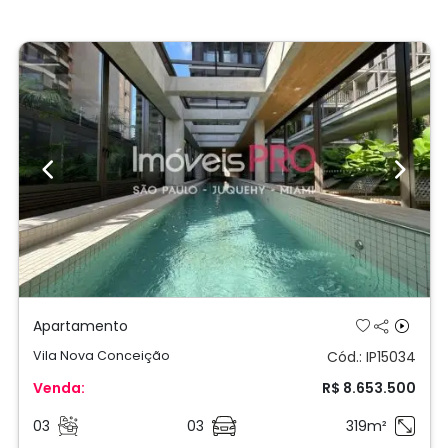
Previous
Next
Apartamento
Vila Nova Conceição
Cód.: IP15034
Venda:
R$ 8.653.500
03
03
319m²