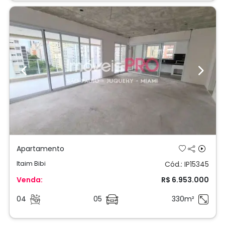
Previous
Next
Apartamento
Itaim Bibi
Cód.: IP15345
Venda:
R$ 6.953.000
04
05
330m²