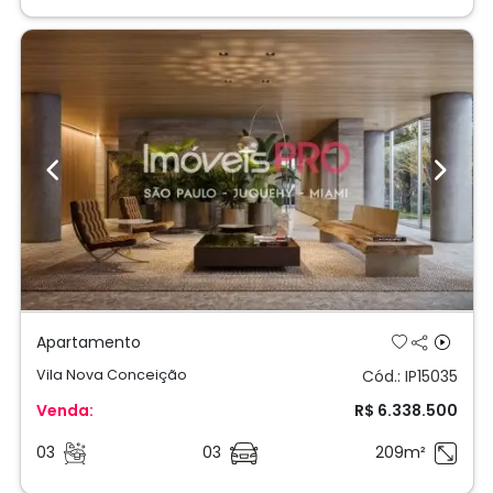
Previous
Next
Apartamento
Vila Nova Conceição
Cód.: IP15035
Venda:
R$ 6.338.500
03
03
209m²