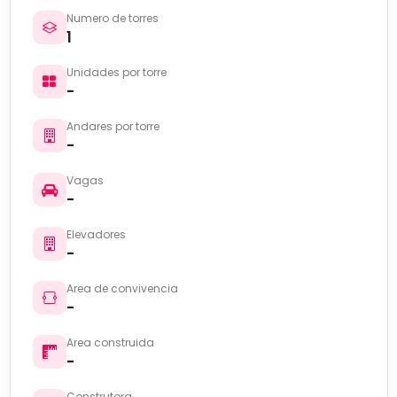
Numero de torres
1
Unidades por torre
-
Andares por torre
-
Vagas
-
Elevadores
-
Area de convivencia
-
Area construida
-
Construtora